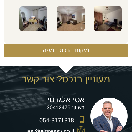
מיקום הנכס במפה
מעוניין בנכס? צור קשר
אסי אלגרסי
רשיון:
30412479
054-8171818
asi@elgressy.co.il