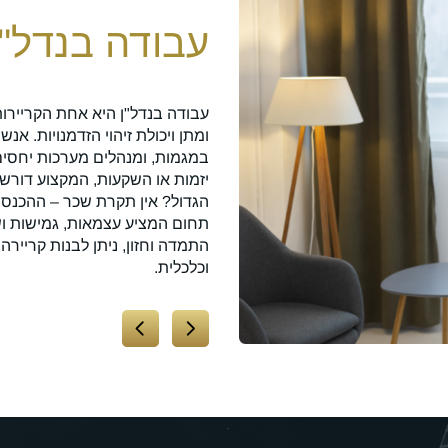
ת התחום
עבודה בנדל"ן
עבודה בנדל"ן היא אחת הקריירו
ומתן ויכולת זיהוי הזדמנויות. א
יקים לך את כל הכלים להצלחה
במגמות, ומנהלים מערכות יחסים 
כניות לימוד מעשיות, המבוססות על
יזמות או השקעות, המקצוע דורש י
שראלי. הלימודים מועברים על ידי
הגדול? אין תקרת שכר – ההכנסות
ציות, תרגולים, וליווי אישי. בנוסף,
תחום המציע עצמאות, גמישות ו
גם לאחר הקורס, וגישה לשיטות
התמדה וחזון, ניתן לבנות קריירה
 מסלול שמבטיח לא רק ידע אלא
וכלכלית.
 הבטוחה לקריירה מצליחה בנדל"ן!