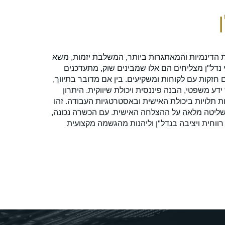
למי ה
ת הדינמיות והמאתגרות ביותר, המשלבת יזמות, משא
עבודה בנדל"ן מת
נשי נדל"ן מצליחים הם אלו שמבינים שוק, מתעדכנים
אידיאלית עבור א
חזקות עם לקוחות ומשקיעים. בין אם מדובר בתיווך,
עם לקוחות. מי 
דע משפטי, הבנה פיננסית ויכולת שיווקית. היתרון
הזה הזדמנות יו
 תלויות ביכולת האישית ובאסטרטגיות העבודה. זהו
לשיווק והבנה פ
שליטה מלאה על ההצלחה האישית. עם הכשרה נכונה,
עם אורח חיים גמ
 רווחית ויציבה בנדל"ן וליהנות מהגשמה מקצועית
המושלמת. עם הכ