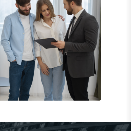
למה כדאי ללמוד א
אצלנו?
לימודים בבית הספר למקצועות הנדל"ן שלנו מענ
בעולם התיווך, ההשקעות והיזמות. אנו מציעים תו
ניסיון רב-שנים והיכרות עמוקה עם שוק הנדל"ן הי
מרצים מומחים עם ידע פרקטי ועדכני, וכוללים סימול
אנו מספקים רשת קשרים רחבה, תמיכה מקצועית 
העבודה המתקדמות ביותר בענף. אם אתה מחפש
גם יישום ותוצאות בשטח – אצלנו תמצא את הדרך