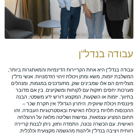
עבודה בנדל"ן
ל
עבודה בנדל"ן היא אחת הקריירות הדינמיות והמאתגרות ביותר,
עבו
המשלבת יזמות, משא ומתן ויכולת זיהוי הזדמנויות. אנשי נדל"ן
מש
מצליחים הם אלו שמבינים שוק, מתעדכנים במגמות, ומנהלים
מצו
מערכות יחסים חזקות עם לקוחות ומשקיעים. בין אם מדובר
מו
בתיווך, יזמות או השקעות, המקצוע דורש ידע משפטי, הבנה
הז
פיננסית ויכולת שיווקית. היתרון הגדול? אין תקרת שכר –
עסק
ההכנסות תלויות ביכולת האישית ובאסטרטגיות העבודה. זהו
עצ
תחום המציע עצמאות, גמישות ושליטה מלאה על ההצלחה
שוא
האישית. עם הכשרה נכונה, התמדה וחזון, ניתן לבנות קריירה
המ
רווחית ויציבה בנדל"ן וליהנות מהגשמה מקצועית וכלכלית.
ולב