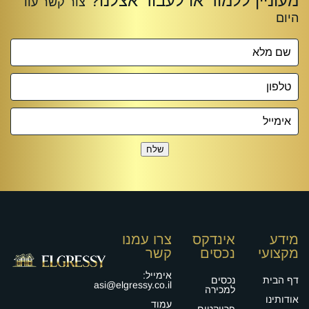
שלח
מידע
אינדקס
צרו עמנו
מקצועי
נכסים
קשר
אימייל:
דף הבית
נכסים
asi@elgressy.co.il
למכירה
אודותינו
עמוד
פרויקטים