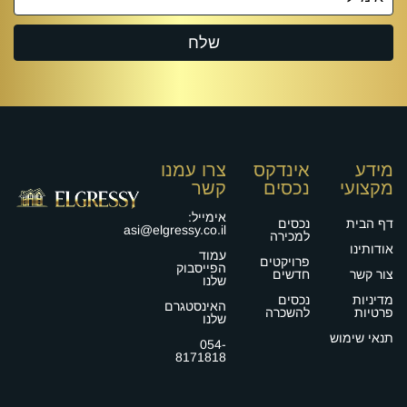
מידע
אינדקס
צרו עמנו
מקצועי
נכסים
קשר
אימייל:
דף הבית
נכסים
asi@elgressy.co.il
למכירה
אודותינו
עמוד
פרויקטים
הפייסבוק
צור קשר
חדשים
שלנו
מדיניות
נכסים
האינסטגרם
פרטיות
להשכרה
שלנו
תנאי שימוש
054-
8171818