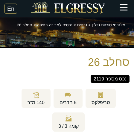
אלגרסי סוכנות נדל"ן
>
נכסים
>
נכסים למכירה בחיפה
>
סחלב 26
סחלב 26
נכס מספר
2119
טריפלקס
5
חדרים
140
מ"ר
קומה
3 / 3