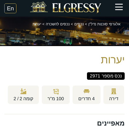
אלגרסי סוכנות נדל"ן
>
נכסים
>
נכסים להשכרה
>
יערות
יערות
נכס מספר
2971
דירה
4
חדרים
100
מ"ר
קומה
2 / 2
מאפיינים