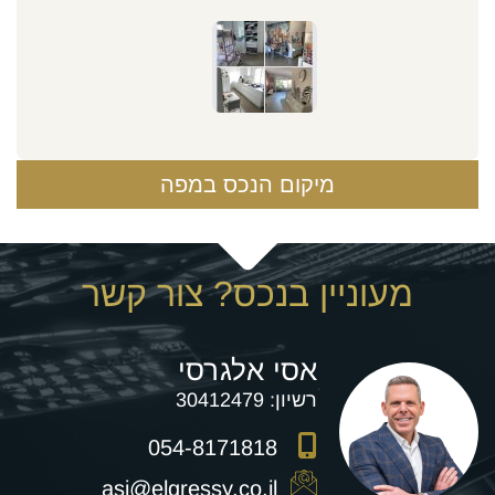
מיקום הנכס במפה
מעוניין בנכס? צור קשר
אסי אלגרסי
רשיון:
30412479
054-8171818
asi@elgressy.co.il