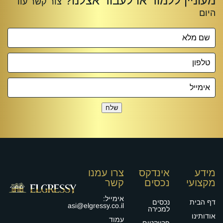
שלח
מידע
אינדקס
צרו עמנו
מקצועי
נכסים
קשר
אימייל:
דף הבית
נכסים
asi@elgressy.co.il
למכירה
אודותינו
עמוד
פרויקטים