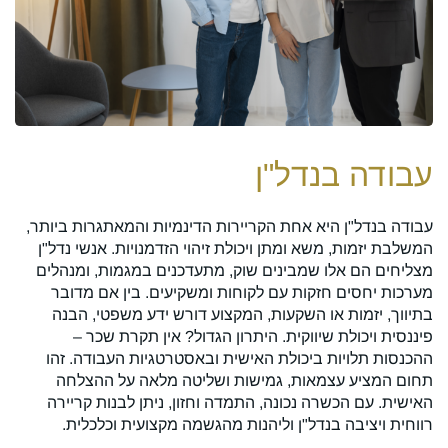
עבודה בנדל"ן
ל
עבודה בנדל"ן היא אחת הקריירות הדינמיות והמאתגרות ביותר,
עבו
המשלבת יזמות, משא ומתן ויכולת זיהוי הזדמנויות. אנשי נדל"ן
מש
מצליחים הם אלו שמבינים שוק, מתעדכנים במגמות, ומנהלים
מצו
מערכות יחסים חזקות עם לקוחות ומשקיעים. בין אם מדובר
מו
בתיווך, יזמות או השקעות, המקצוע דורש ידע משפטי, הבנה
הז
פיננסית ויכולת שיווקית. היתרון הגדול? אין תקרת שכר –
עסק
ההכנסות תלויות ביכולת האישית ובאסטרטגיות העבודה. זהו
עצ
תחום המציע עצמאות, גמישות ושליטה מלאה על ההצלחה
שוא
האישית. עם הכשרה נכונה, התמדה וחזון, ניתן לבנות קריירה
המ
רווחית ויציבה בנדל"ן וליהנות מהגשמה מקצועית וכלכלית.
ולב