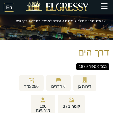
אלגרסי סוכנות נדל"ן
>
נכסים
>
נכסים למכירה בחיפה
>
דרך הים
דרך הים
נכס מספר
1879
דירות גן
6
חדרים
250
מ"ר
קומה
1 / 3
100
מ''ר גינה