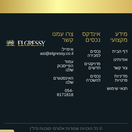
מידע
אינדקס
צרו עמנו
מקצועי
נכסים
קשר
אימייל:
דף הבית
נכסים
asi@elgressy.co.il
למכירה
אודותינו
עמוד
פרויקטים
הפייסבוק
צור קשר
חדשים
שלנו
מדיניות
נכסים
האינסטגרם
פרטיות
להשכרה
שלנו
תנאי שימוש
054-
8171818
© כל הזכויות שמורות אלגרסי סוכנות נדל"ן