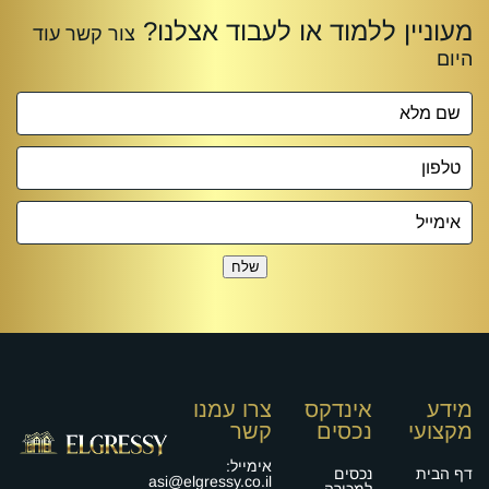
שלח
מידע
אינדקס
צרו עמנו
מקצועי
נכסים
קשר
אימייל:
דף הבית
נכסים
asi@elgressy.co.il