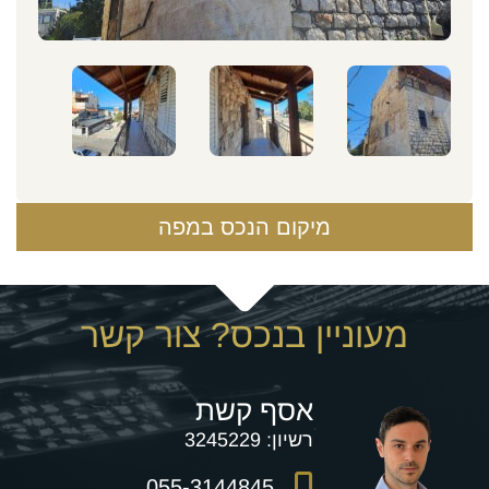
מיקום הנכס במפה
מעוניין בנכס? צור קשר
אסף קשת
רשיון:
3245229
055-3144845