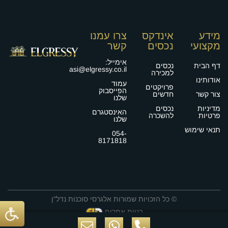
מידע
אינדקס
צרו עמנו
מקצועי
נכסים
קשר
אימייל:
דף הבית
נכסים
asi@elgressy.co.il
למכירה
אודותינו
עמוד
פרויקטים
הפייסבוק
צור קשר
חדשים
שלנו
מדיניות
נכסים
האינסטגרם
פרטיות
להשכרה
שלנו
תנאי שימוש
054-
8171818
ה נכס?
נשמח לעמוד לשירותך!
© כל הזכויות שמורות אלגרסי סוכנות נדל"ן
בניית אתרים