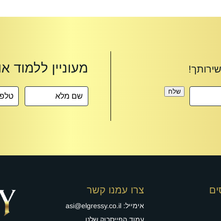
שלח
ים
צרו עמנו קשר
אימייל:
asi@elgressy.co.il
עמוד הפייסבוק שלנו