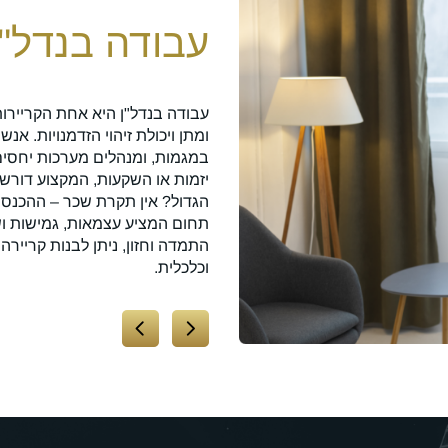
ת התחום
עבודה בנדל"ן
עבודה בנדל"ן היא אחת הקריירו
ומתן ויכולת זיהוי הזדמנויות. א
יקים לך את כל הכלים להצלחה
במגמות, ומנהלים מערכות יחסים 
כניות לימוד מעשיות, המבוססות על
יזמות או השקעות, המקצוע דורש י
שראלי. הלימודים מועברים על ידי
הגדול? אין תקרת שכר – ההכנסות
ציות, תרגולים, וליווי אישי. בנוסף,
תחום המציע עצמאות, גמישות ו
גם לאחר הקורס, וגישה לשיטות
התמדה וחזון, ניתן לבנות קריירה
 מסלול שמבטיח לא רק ידע אלא
וכלכלית.
 הבטוחה לקריירה מצליחה בנדל"ן!