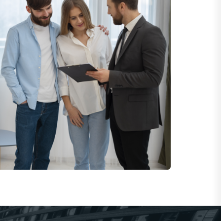
למה כדאי ללמוד א
אצלנו?
לימודים בבית הספר למקצועות הנדל"ן שלנו מענ
בעולם התיווך, ההשקעות והיזמות. אנו מציעים תו
ניסיון רב-שנים והיכרות עמוקה עם שוק הנדל"ן הי
מרצים מומחים עם ידע פרקטי ועדכני, וכוללים סימול
אנו מספקים רשת קשרים רחבה, תמיכה מקצועית 
העבודה המתקדמות ביותר בענף. אם אתה מחפש
גם יישום ותוצאות בשטח – אצלנו תמצא את הדרך