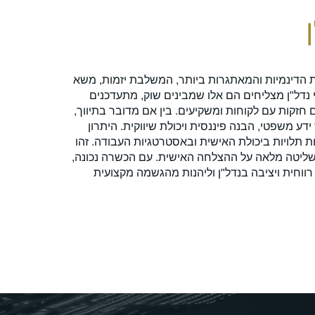
למי ה
ת הדינמיות והמאתגרות ביותר, המשלבת יזמות, משא
עבודה בנדל"ן מת
נשי נדל"ן מצליחים הם אלו שמבינים שוק, מתעדכנים
אידיאלית עבור א
חזקות עם לקוחות ומשקיעים. בין אם מדובר בתיווך,
עם לקוחות. מי 
דע משפטי, הבנה פיננסית ויכולת שיווקית. היתרון
הזה הזדמנות יו
 תלויות ביכולת האישית ובאסטרטגיות העבודה. זהו
לשיווק והבנה פ
שליטה מלאה על ההצלחה האישית. עם הכשרה נכונה,
עם אורח חיים גמ
 רווחית ויציבה בנדל"ן וליהנות מהגשמה מקצועית
המושלמת. עם הכ