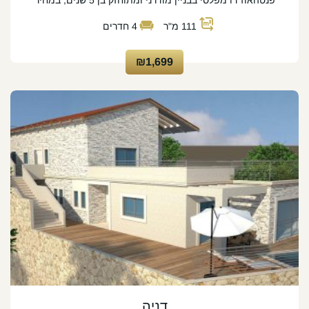
פנטהאוז דו מפלסי בבניין מודרני ומתוחזק בן 5 שנים, במחיר
111
מ"ר
4
חדרים
₪1,699
דניה