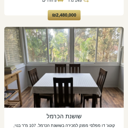
145
מ"ר
5
חדרים
₪2,480,000
שושנת הכרמל
קוטג' דו מפלסי מפנק למכירה בשושנת הכרמל. 107 מ"ר בנוי,