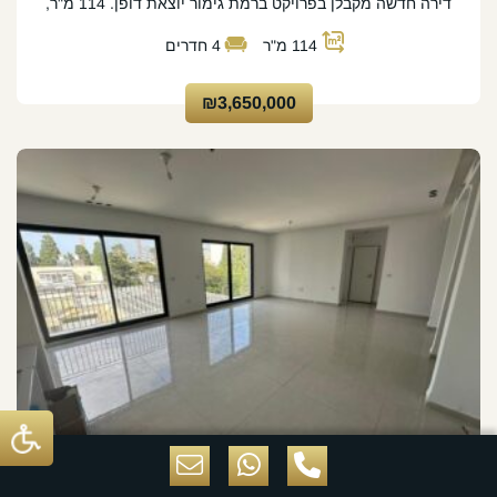
דירה חדשה מקבלן בפרויקט ברמת גימור יוצאת דופן. 114 מ"ר,
114
מ"ר
4
חדרים
₪3,650,000
שדרות וודג'ווד