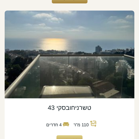
טשרניחובסקי 43
110
מ"ר
4
חדרים