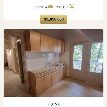
107
מ"ר
4
חדרים
₪1,850,000
גאולה