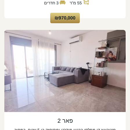
55
מ"ר
3
חדרים
₪970,000
פאר 2