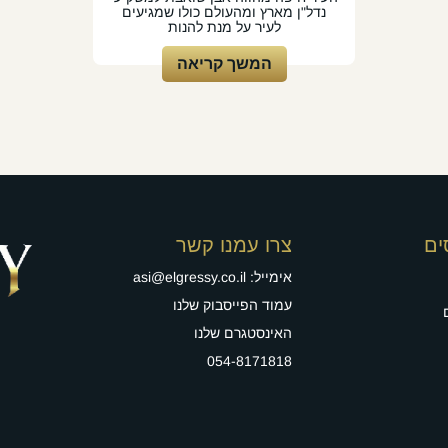
נדל"ן מארץ ומהעולם כולו שמגיעים
לעיר על מנת להנות
המשך קריאה
ים
צרו עמנו קשר
אימייל:
asi@elgressy.co.il
עמוד הפייסבוק שלנו
האינסטגרם שלנו
054-8171818