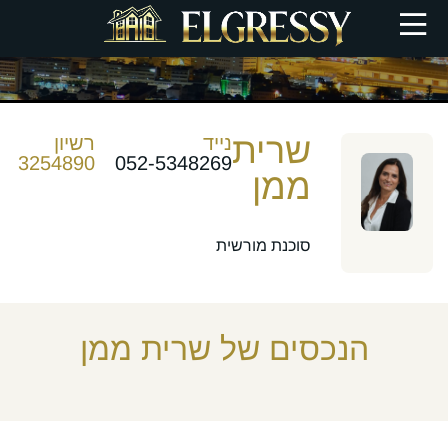
אלגרסי סוכנות נדל"ן
>
דף סוכן
שרית
נייד
רשיון
3254890
052-5348269
ממן
סוכנת מורשית
הנכסים של שרית ממן