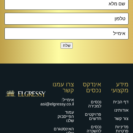
שלח
מידע
אינדקס
צרו עמנו
מקצועי
נכסים
קשר
ה נכס?
נשמח לעמוד לשירותך!
אימייל:
דף הבית
נכסים
asi@elgressy.co.il
למכירה
אודותינו
עמוד
פרויקטים
הפייסבוק
צור קשר
חדשים
שלנו
מדיניות
נכסים
האינסטגרם
פרטיות
להשכרה